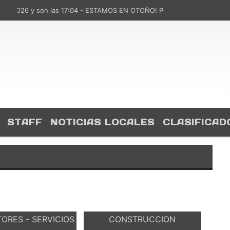
de 2026 y son las 17:04 - ESTAMOS EN OTOÑO! PONELE COLOR BAJÁ
STAFF
NOTICIAS LOCALES
CLASIFICAD
ORES - SERVICIOS
CONSTRUCCION